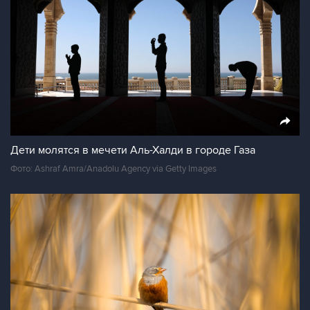
Дети молятся в мечети Аль-Халди в городе Газа
Фото: Ashraf Amra/Anadolu Agency via Getty Images