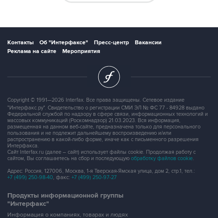
Контакты
Об "Интерфаксе"
Пресс-центр
Вакансии
Реклама на сайте
Мероприятия
Copyright © 1991—2026 Interfax. Все права защищены. Сетевое издание
"Интерфакс.ру". Свидетельство о регистрации СМИ ЭЛ № ФС 77 - 84928 выдано
Федеральной службой по надзору в сфере связи, информационных технологий и
массовых коммуникаций (Роскомнадзор) 21.03.2023. Вся информация,
размещенная на данном веб-сайте, предназначена только для персонального
пользования и не подлежит дальнейшему воспроизведению и/или
распространению в какой-либо форме, иначе как с письменного разрешения
Интерфакса.
Сайт Interfax.ru (далее – сайт) использует файлы cookie. Продолжая работу с
сайтом, Вы соглашаетесь на сбор и последующую
обработку файлов cookie
.
Адрес: Россия, 127006, Москва, 1-я Тверская-Ямская улица, дом 2, стр.1, тел.:
+7 (499) 250-98-40
, факс:
+7 (499) 250-97-27
Продукты информационной группы
"Интерфакс"
Информация о компаниях, товарах и людях