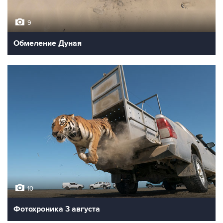
9
Обмеление Дуная
10
Фотохроника 3 августа