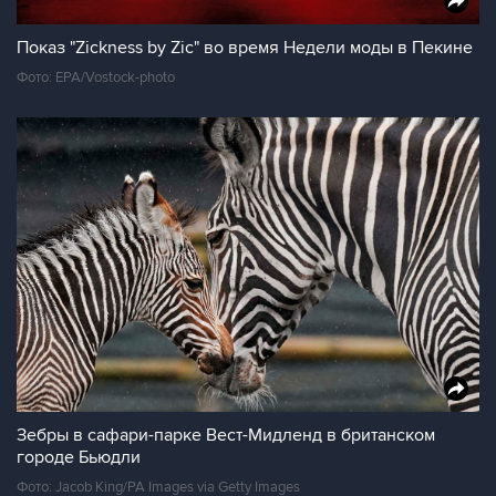
Показ "Zickness by Zic" во время Недели моды в Пекине
Фото: EPA/Vostock-photo
Зебры в сафари-парке Вест-Мидленд в британском
городе Бьюдли
Фото: Jacob King/PA Images via Getty Images