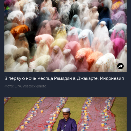
В первую ночь месяца Рамадан в Джакарте, Индонезия
Фото: EPA/Vostock-photo