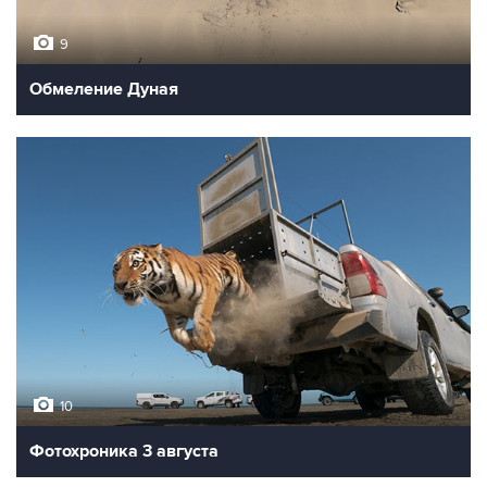
9
Обмеление Дуная
10
Фотохроника 3 августа