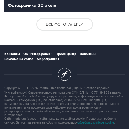
Фотохроника 20 июля
ВСЕ ФОТОГАЛЕРЕИ
Контакты
Об "Интерфаксе"
Пресс-центр
Вакансии
Реклама на сайте
Мероприятия
Copyright © 1991—2026 Interfax. Все права защищены. Сетевое издание
"Интерфакс.ру". Свидетельство о регистрации СМИ ЭЛ № ФС 77 - 84928 выдано
Федеральной службой по надзору в сфере связи, информационных технологий и
массовых коммуникаций (Роскомнадзор) 21.03.2023. Вся информация,
размещенная на данном веб-сайте, предназначена только для персонального
пользования и не подлежит дальнейшему воспроизведению и/или
распространению в какой-либо форме, иначе как с письменного разрешения
Интерфакса.
Сайт Interfax.ru (далее – сайт) использует файлы cookie. Продолжая работу с
сайтом, Вы соглашаетесь на сбор и последующую
обработку файлов cookie
.