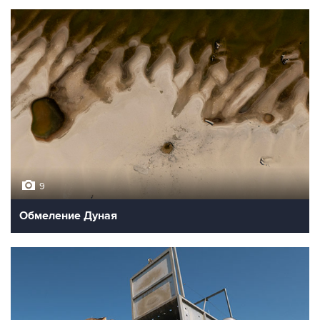
9
Обмеление Дуная