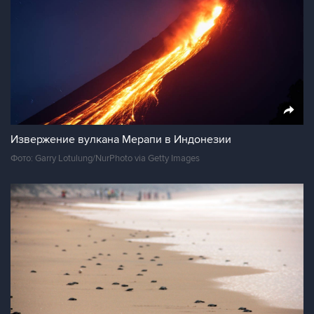
Извержение вулкана Мерапи в Индонезии
Фото: Garry Lotulung/NurPhoto via Getty Images