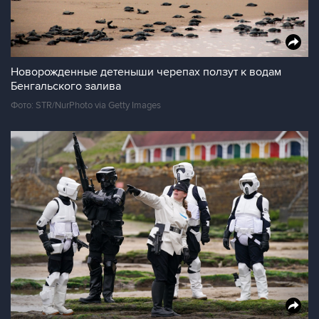
Новорожденные детеныши черепах ползут к водам
Бенгальского залива
Фото: STR/NurPhoto via Getty Images