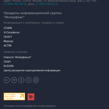
Адрес: Россия, 127006, Москва, 1-я Тверская-Ямская улица, дом 2, стр.1, тел.:
+7 (499) 250-98-40
, факс:
+7 (499) 250-97-27
Продукты информационной группы
"Интерфакс"
Информация о компаниях, товарах и людях
СПАРК
X-Compliance
СКАУТ
Маркер
АСТРА
Новости и рынки
Новости "Интерфакса"
СКАН
RUDATA
Центр раскрытия корпоративной информации
Условия использования информации