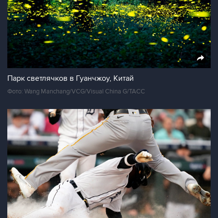
Парк светлячков в Гуанчжоу, Китай
Фото: Wang Manchang/VCG/Visual China G/ТАСС