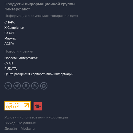
Продукты информационной группы
"Интерфакс"
Информация о компаниях, товарах и людях
СПАРК
X-Compliance
СКАУТ
Маркер
АСТРА
Новости и рынки
Новости "Интерфакса"
СКАН
RUDATA
Центр раскрытия корпоративной информации
Условия использования информации
Выходные данные
Дизайн – Motka.ru