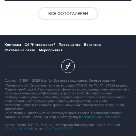
ВСЕ ФОТОГАЛЕРЕИ
Контакты
Об "Интерфаксе"
Пресс-центр
Вакансии
Реклама на сайте
Мероприятия
Copyright © 1991—2026 Interfax. Все права защищены. Сетевое издание
"Интерфакс.ру". Свидетельство о регистрации СМИ ЭЛ № ФС 77 - 84928 выдано
Федеральной службой по надзору в сфере связи, информационных технологий и
массовых коммуникаций (Роскомнадзор) 21.03.2023. Вся информация,
размещенная на данном веб-сайте, предназначена только для персонального
пользования и не подлежит дальнейшему воспроизведению и/или
распространению в какой-либо форме, иначе как с письменного разрешения
Интерфакса.
Сайт Interfax.ru (далее – сайт) использует файлы cookie. Продолжая работу с
сайтом, Вы соглашаетесь на сбор и последующую
обработку файлов cookie
.
Адрес: Россия, 127006, Москва, 1-я Тверская-Ямская улица, дом 2, стр.1, тел.:
+7 (499) 250-98-40
, факс:
+7 (499) 250-97-27