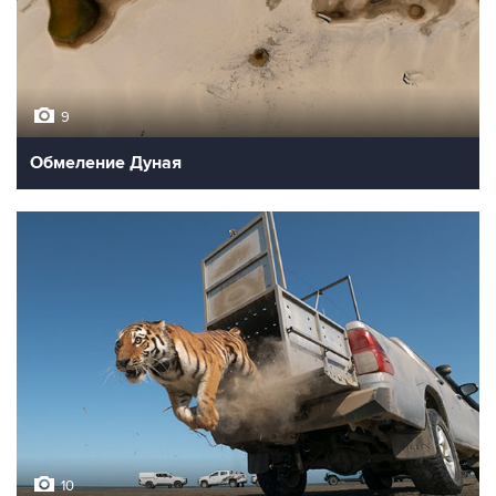
9
Обмеление Дуная
10