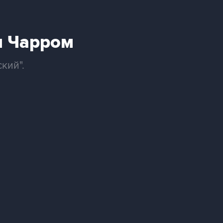
м Чарром
кий".