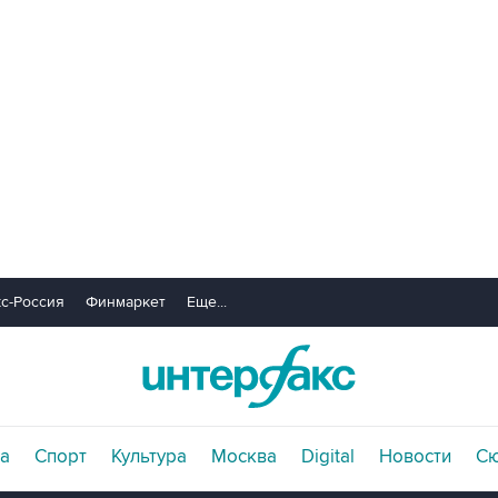
с-Россия
Финмаркет
Еще...
а
Спорт
Культура
Москва
Digital
Новости
С