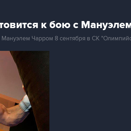
товится к бою с Мануэле
с Мануэлем Чарром 8 сентября в СК "Олимпийс