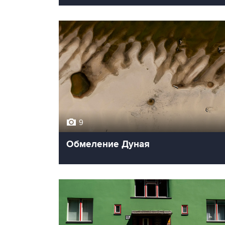
9
Обмеление Дуная