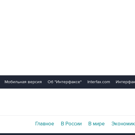
Мобильная версия
Об "Интерфаксе"
Interfax.com
Интерфак
Главное
В России
В мире
Экономик