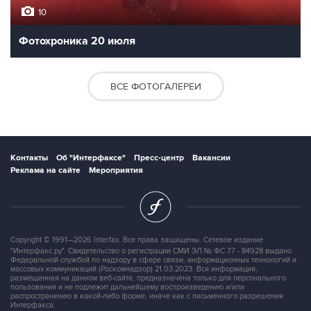
10
Фотохроника 20 июля
ВСЕ ФОТОГАЛЕРЕИ
Контакты
Об "Интерфаксе"
Пресс-центр
Вакансии
Реклама на сайте
Мероприятия
Copyright © 1991—2026 Interfax. Все права защищены. Сетевое издание
"Интерфакс.ру". Свидетельство о регистрации СМИ ЭЛ № ФС 77 - 84928 выдано
Федеральной службой по надзору в сфере связи, информационных технологий и
массовых коммуникаций (Роскомнадзор) 21.03.2023. Вся информация,
размещенная на данном веб-сайте, предназначена только для персонального
пользования и не подлежит дальнейшему воспроизведению и/или
распространению в какой-либо форме, иначе как с письменного разрешения
Интерфакса.