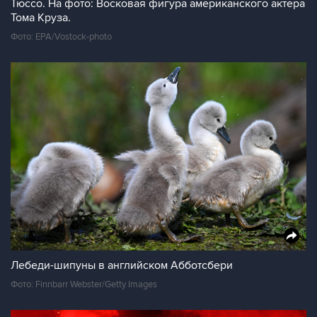
Тюссо. На фото: Восковая фигура американского актера
Тома Круза.
Фото: EPA/Vostock-photo
Лебеди-шипуны в английском Абботсбери
Фото: Finnbarr Webster/Getty Images