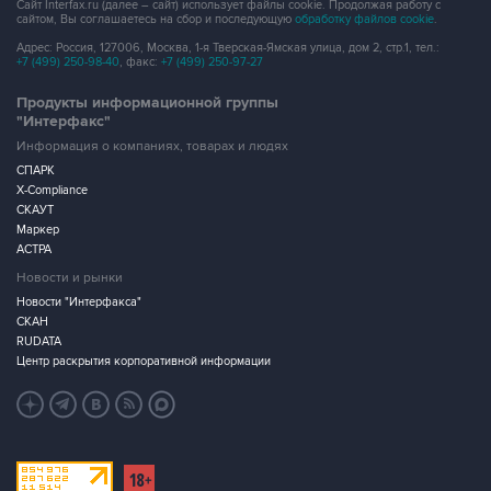
Сайт Interfax.ru (далее – сайт) использует файлы cookie. Продолжая работу с
сайтом, Вы соглашаетесь на сбор и последующую
обработку файлов cookie
.
Адрес: Россия, 127006, Москва, 1-я Тверская-Ямская улица, дом 2, стр.1, тел.:
+7 (499) 250-98-40
, факс:
+7 (499) 250-97-27
Продукты информационной группы
"Интерфакс"
Информация о компаниях, товарах и людях
СПАРК
X-Compliance
СКАУТ
Маркер
АСТРА
Новости и рынки
Новости "Интерфакса"
СКАН
RUDATA
Центр раскрытия корпоративной информации