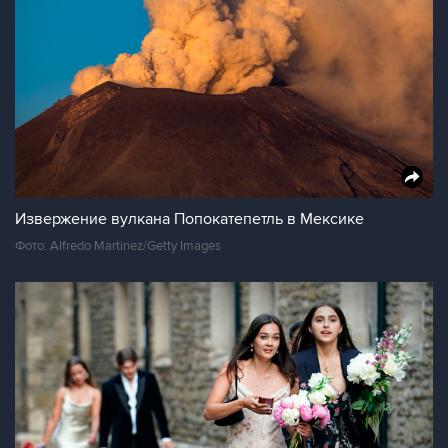
Извержение вулкана Попокатепетль в Мексике
Фото: Alfredo Martinez/Getty Images