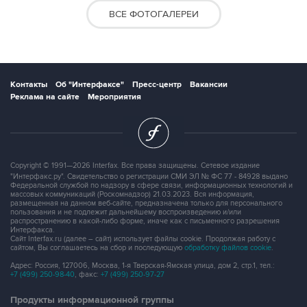
ВСЕ ФОТОГАЛЕРЕИ
Контакты
Об "Интерфаксе"
Пресс-центр
Вакансии
Реклама на сайте
Мероприятия
Copyright © 1991—2026 Interfax. Все права защищены. Сетевое издание
"Интерфакс.ру". Свидетельство о регистрации СМИ ЭЛ № ФС 77 - 84928 выдано
Федеральной службой по надзору в сфере связи, информационных технологий и
массовых коммуникаций (Роскомнадзор) 21.03.2023. Вся информация,
размещенная на данном веб-сайте, предназначена только для персонального
пользования и не подлежит дальнейшему воспроизведению и/или
распространению в какой-либо форме, иначе как с письменного разрешения
Интерфакса.
Сайт Interfax.ru (далее – сайт) использует файлы cookie. Продолжая работу с
сайтом, Вы соглашаетесь на сбор и последующую
обработку файлов cookie
.
Адрес: Россия, 127006, Москва, 1-я Тверская-Ямская улица, дом 2, стр.1, тел.:
+7 (499) 250-98-40
, факс:
+7 (499) 250-97-27
Продукты информационной группы