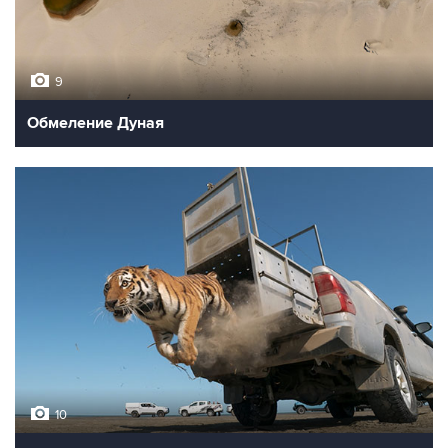
9
Обмеление Дуная
10