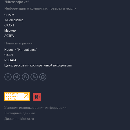
"Интерфакс"
Информация о компаниях, товарах и людях
СПАРК
X-Compliance
СКАУТ
Маркер
АСТРА
Новости и рынки
Новости "Интерфакса"
СКАН
RUDATA
Центр раскрытия корпоративной информации
Условия использования информации
Выходные данные
Дизайн – Motka.ru