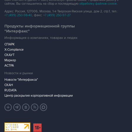
сайтом, Вы соглашаетесь на сбор и последующую
обработку файлов cookie
.
Адрес: Россия, 127006, Москва, 1-я Тверская-Ямская улица, дом 2, стр.1, тел.:
+7 (499) 250-98-40
, факс:
+7 (499) 250-97-27
Продукты информационной группы
"Интерфакс"
Информация о компаниях, товарах и людях
СПАРК
X-Compliance
СКАУТ
Маркер
АСТРА
Новости и рынки
Новости "Интерфакса"
СКАН
RUDATA
Центр раскрытия корпоративной информации