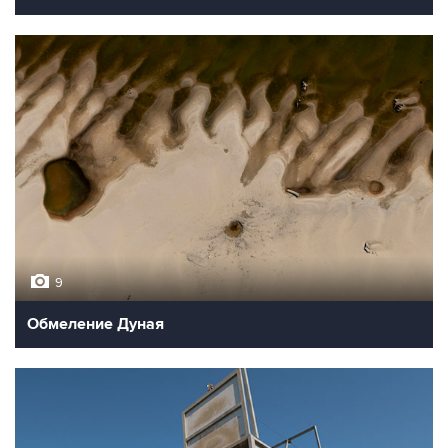
9
Обмеление Дуная