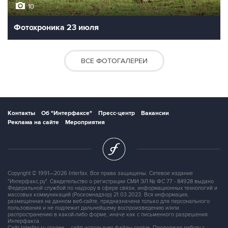
10
Фотохроника 23 июля
ВСЕ ФОТОГАЛЕРЕИ
Контакты
Об "Интерфаксе"
Пресс-центр
Вакансии
Реклама на сайте
Мероприятия
Copyright © 1991—2026 Interfax. Все права защищены. Сетевое издание
"Интерфакс.ру". Свидетельство о регистрации СМИ ЭЛ № ФС 77 - 84928 выдано
Федеральной службой по надзору в сфере связи, информационных технологий и
массовых коммуникаций (Роскомнадзор) 21.03.2023. Вся информация,
размещенная на данном веб-сайте, предназначена только для персонального
пользования и не подлежит дальнейшему воспроизведению и/или
распространению в какой-либо форме, иначе как с письменного разрешения
Интерфакса.
Сайт Interfax.ru (далее – сайт) использует файлы cookie. Продолжая работу с