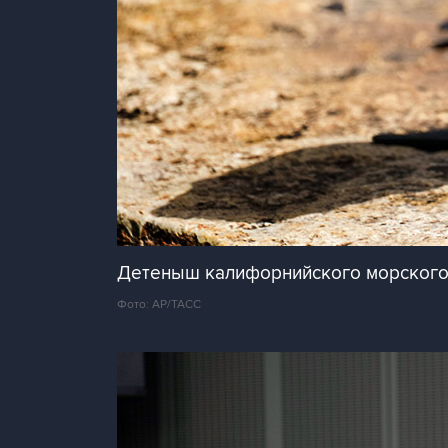
Детеныш калифорнийского морского 
Фото: AP/ТАСС