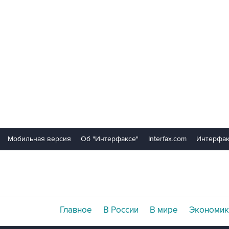
Мобильная версия
Об "Интерфаксе"
Interfax.com
Интерфак
Главное
В России
В мире
Экономик