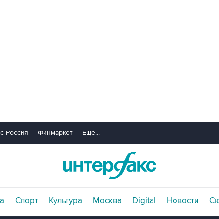
с-Россия
Финмаркет
Еще...
а
Спорт
Культура
Москва
Digital
Новости
С