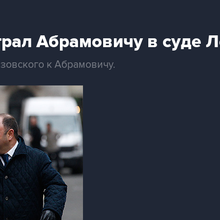
грал Абрамовичу в суде 
езовского к Абрамовичу.