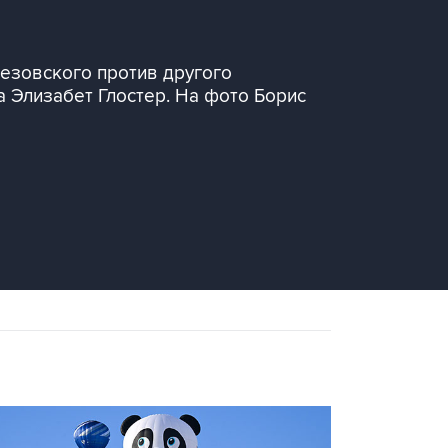
резовского против другого
а Элизабет Глостер. На фото Борис