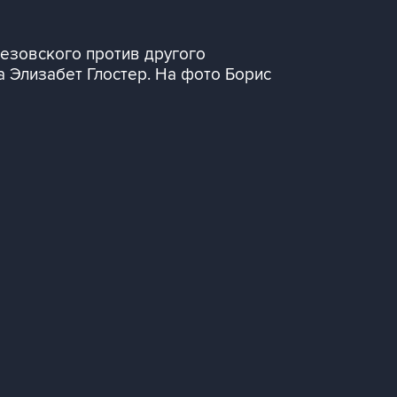
резовского против другого
а Элизабет Глостер. На фото Борис