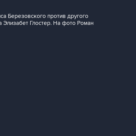
иса Березовского против другого
а Элизабет Глостер. На фото Роман