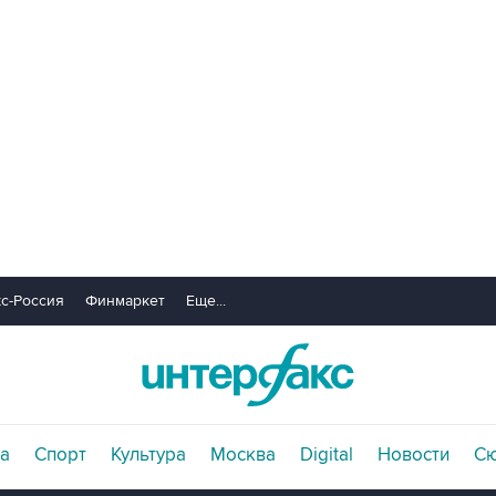
с-Россия
Финмаркет
Еще...
а
Спорт
Культура
Москва
Digital
Новости
С