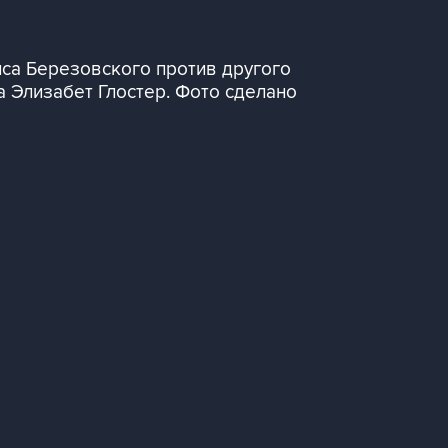
иса Березовского против другого
а Элизабет Глостер. Фото сделано