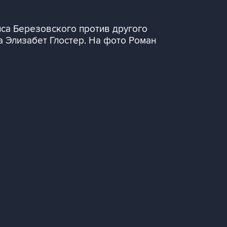
иса Березовского против другого
а Элизабет Глостер. На фото Роман