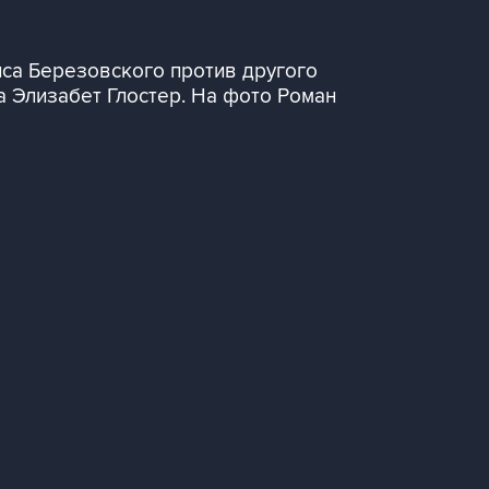
иса Березовского против другого
а Элизабет Глостер. На фото Роман