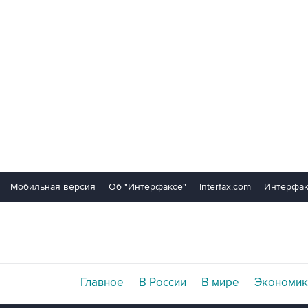
Мобильная версия
Об "Интерфаксе"
Interfax.com
Интерфак
Главное
В России
В мире
Экономик