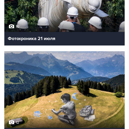
10
Фотохроника 21 июля
12