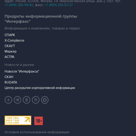
Адрес: Россия, 127006, Москва, 1-я Тверская-Ямская улица, дом 2, стр.1, тел.:
+7 (499) 250-98-40
, факс:
+7 (499) 250-97-27
Продукты информационной группы
"Интерфакс"
Информация о компаниях, товарах и людях
СПАРК
X-Compliance
СКАУТ
Маркер
АСТРА
Новости и рынки
Новости "Интерфакса"
СКАН
RUDATA
Центр раскрытия корпоративной информации
Условия использования информации