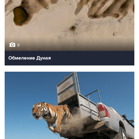
9
Обмеление Дуная