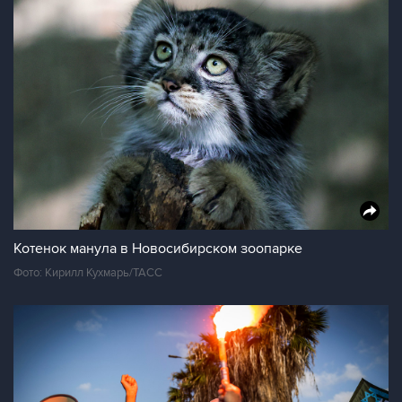
Котенок манула в Новосибирском зоопарке
Фото: Кирилл Кухмарь/ТАСС