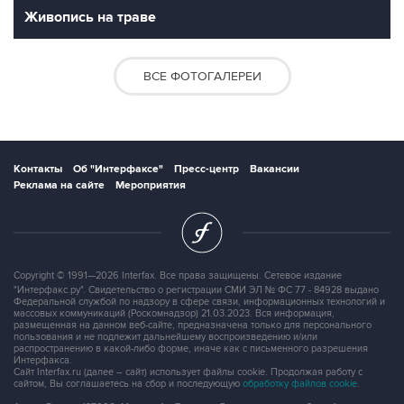
Живопись на траве
ВСЕ ФОТОГАЛЕРЕИ
Контакты
Об "Интерфаксе"
Пресс-центр
Вакансии
Реклама на сайте
Мероприятия
Copyright © 1991—2026 Interfax. Все права защищены. Сетевое издание
"Интерфакс.ру". Свидетельство о регистрации СМИ ЭЛ № ФС 77 - 84928 выдано
Федеральной службой по надзору в сфере связи, информационных технологий и
массовых коммуникаций (Роскомнадзор) 21.03.2023. Вся информация,
размещенная на данном веб-сайте, предназначена только для персонального
пользования и не подлежит дальнейшему воспроизведению и/или
распространению в какой-либо форме, иначе как с письменного разрешения
Интерфакса.
Сайт Interfax.ru (далее – сайт) использует файлы cookie. Продолжая работу с
сайтом, Вы соглашаетесь на сбор и последующую
обработку файлов cookie
.