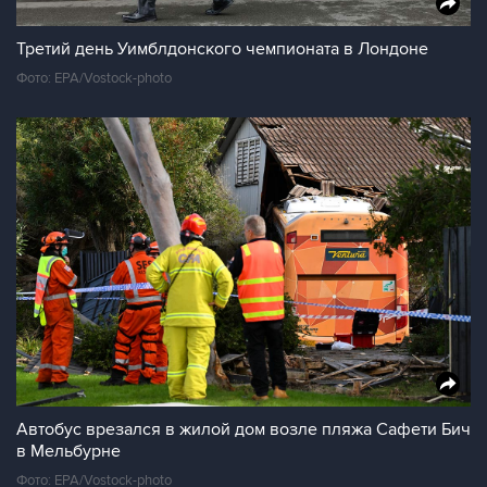
Третий день Уимблдонского чемпионата в Лондоне
Фото: EPA/Vostock-photo
Автобус врезался в жилой дом возле пляжа Сафети Бич
в Мельбурне
Фото: EPA/Vostock-photo