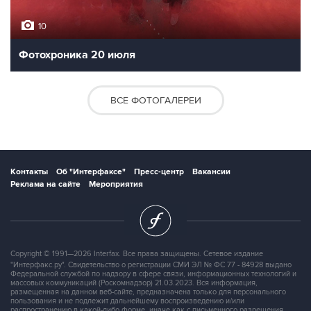
10
Фотохроника 20 июля
ВСЕ ФОТОГАЛЕРЕИ
Контакты
Об "Интерфаксе"
Пресс-центр
Вакансии
Реклама на сайте
Мероприятия
Copyright © 1991—2026 Interfax. Все права защищены. Сетевое издание
"Интерфакс.ру". Свидетельство о регистрации СМИ ЭЛ № ФС 77 - 84928 выдано
Федеральной службой по надзору в сфере связи, информационных технологий и
массовых коммуникаций (Роскомнадзор) 21.03.2023. Вся информация,
размещенная на данном веб-сайте, предназначена только для персонального
пользования и не подлежит дальнейшему воспроизведению и/или
распространению в какой-либо форме, иначе как с письменного разрешения