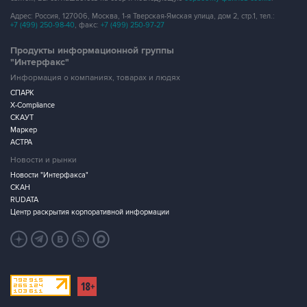
Адрес: Россия, 127006, Москва, 1-я Тверская-Ямская улица, дом 2, стр.1, тел.:
+7 (499) 250-98-40
, факс:
+7 (499) 250-97-27
Продукты информационной группы
"Интерфакс"
Информация о компаниях, товарах и людях
СПАРК
X-Compliance
СКАУТ
Маркер
АСТРА
Новости и рынки
Новости "Интерфакса"
СКАН
RUDATA
Центр раскрытия корпоративной информации