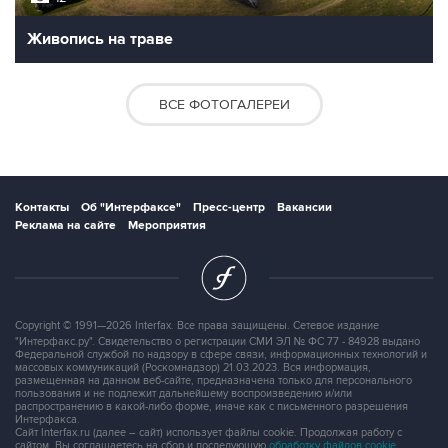
Живопись на траве
ВСЕ ФОТОГАЛЕРЕИ
Контакты
Об "Интерфаксе"
Пресс-центр
Вакансии
Реклама на сайте
Мероприятия
Copyright © 1991—2026 Interfax. Все права защищены. Сетевое издание
"Интерфакс.ру". Свидетельство о регистрации СМИ ЭЛ № ФС 77 - 84928 выдано
Федеральной службой по надзору в сфере связи, информационных технологий и
массовых коммуникаций (Роскомнадзор) 21.03.2023. Вся информация,
размещенная на данном веб-сайте, предназначена только для персонального
пользования и не подлежит дальнейшему воспроизведению и/или
распространению в какой-либо форме, иначе как с письменного разрешения
Интерфакса.
Сайт Interfax.ru (далее – сайт) использует файлы cookie. Продолжая работу с
сайтом, Вы соглашаетесь на сбор и последующую
обработку файлов cookie
.