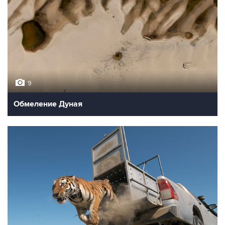
9
Обмеление Дуная