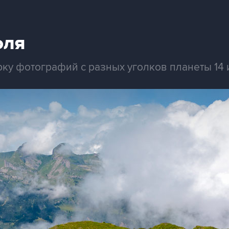
юля
рку фотографий с разных уголков планеты 14