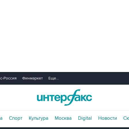
с-Россия
Финмаркет
Еще...
а
Спорт
Культура
Москва
Digital
Новости
С