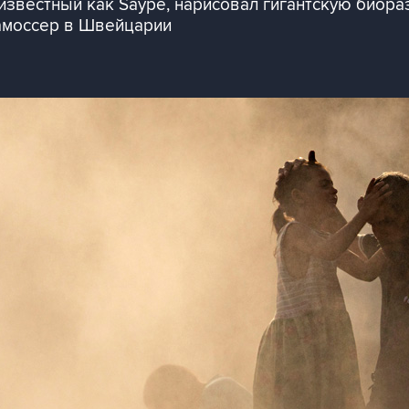
известный как Saype, нарисовал гигантскую биора
амоссер в Швейцарии