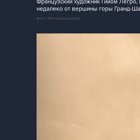
Французский художник Гийом Легро, 
недалеко от вершины горы Гранд-Ш
Фото: EPA/Vostock-photo