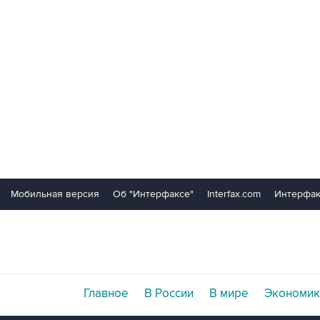
Мобильная версия
Об "Интерфаксе"
Interfax.com
Интерфак
Главное
В России
В мире
Экономик