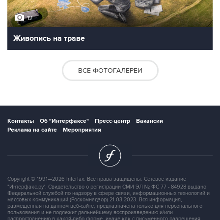
12
Живопись на траве
ВСЕ ФОТОГАЛЕРЕИ
Контакты
Об "Интерфаксе"
Пресс-центр
Вакансии
Реклама на сайте
Мероприятия
Copyright © 1991—2026 Interfax. Все права защищены. Сетевое издание
"Интерфакс.ру". Свидетельство о регистрации СМИ ЭЛ № ФС 77 - 84928 выдано
Федеральной службой по надзору в сфере связи, информационных технологий и
массовых коммуникаций (Роскомнадзор) 21.03.2023. Вся информация,
размещенная на данном веб-сайте, предназначена только для персонального
пользования и не подлежит дальнейшему воспроизведению и/или
распространению в какой-либо форме, иначе как с письменного разрешения