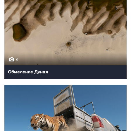
9
Обмеление Дуная