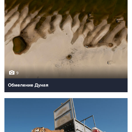
9
Обмеление Дуная