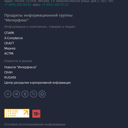
Адрес: Россия, 127006, Москва, 1-я Тверская-Ямская улица, дом 2, стр.1, тел.:
+7 (499) 250-98-40
, факс:
+7 (499) 250-97-27
Продукты информационной группы
"Интерфакс"
Информация о компаниях, товарах и людях
СПАРК
X-Compliance
СКАУТ
Маркер
АСТРА
Новости и рынки
Новости "Интерфакса"
СКАН
RUDATA
Центр раскрытия корпоративной информации
Условия использования информации