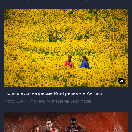
Подсолнухи на ферме Ист-Грейндж в Англии
Фото: Owen Humphreys/PA Images via Getty Images