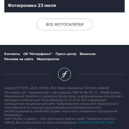
Фотохроника 23 июля
ВСЕ ФОТОГАЛЕРЕИ
Контакты
Об "Интерфаксе"
Пресс-центр
Вакансии
Реклама на сайте
Мероприятия
Copyright © 1991—2026 Interfax. Все права защищены. Сетевое издание
"Интерфакс.ру". Свидетельство о регистрации СМИ ЭЛ № ФС 77 - 84928 выдано
Федеральной службой по надзору в сфере связи, информационных технологий и
массовых коммуникаций (Роскомнадзор) 21.03.2023. Вся информация,
размещенная на данном веб-сайте, предназначена только для персонального
пользования и не подлежит дальнейшему воспроизведению и/или
распространению в какой-либо форме, иначе как с письменного разрешения
Интерфакса.
Сайт Interfax.ru (далее – сайт) использует файлы cookie. Продолжая работу с
сайтом, Вы соглашаетесь на сбор и последующую
обработку файлов cookie
.