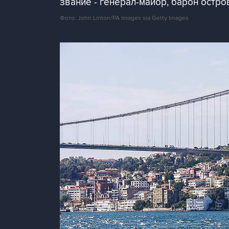
звание - генерал-майор, барон остро
Фото: John Linton/PA Images via Getty Images