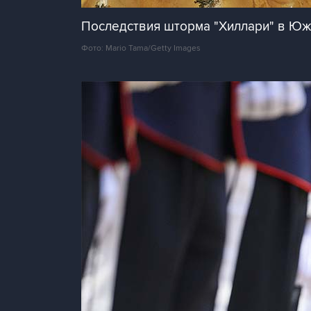
Последствия шторма "Хиллари" в Ю
Фото: Mario Tama/Getty Images