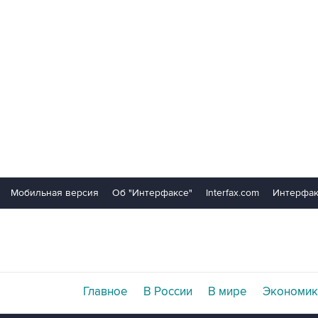
Мобильная версия
Об "Интерфаксе"
Interfax.com
Интерфак
Главное
В России
В мире
Экономик