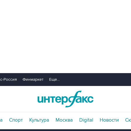
с-Россия
Финмаркет
Еще...
а
Спорт
Культура
Москва
Digital
Новости
С