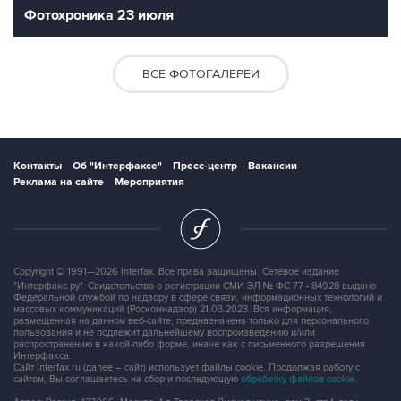
Фотохроника 23 июля
ВСЕ ФОТОГАЛЕРЕИ
Контакты
Об "Интерфаксе"
Пресс-центр
Вакансии
Реклама на сайте
Мероприятия
Copyright © 1991—2026 Interfax. Все права защищены. Сетевое издание
"Интерфакс.ру". Свидетельство о регистрации СМИ ЭЛ № ФС 77 - 84928 выдано
Федеральной службой по надзору в сфере связи, информационных технологий и
массовых коммуникаций (Роскомнадзор) 21.03.2023. Вся информация,
размещенная на данном веб-сайте, предназначена только для персонального
пользования и не подлежит дальнейшему воспроизведению и/или
распространению в какой-либо форме, иначе как с письменного разрешения
Интерфакса.
Сайт Interfax.ru (далее – сайт) использует файлы cookie. Продолжая работу с
сайтом, Вы соглашаетесь на сбор и последующую
обработку файлов cookie
.