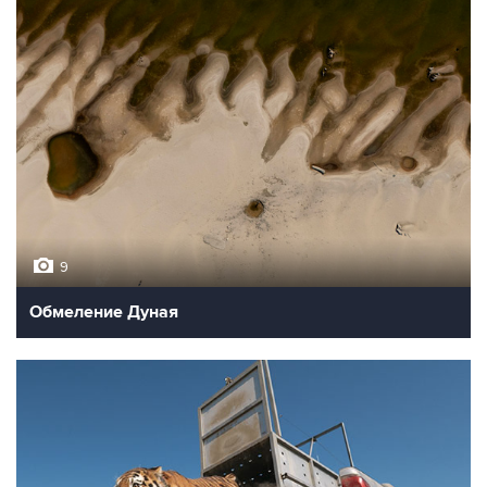
9
Обмеление Дуная