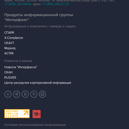
Адрес: Россия, 127006, Москва, 1-я Тверская-Ямская улица, дом 2, стр.1, тел.:
+7 (499) 250-98-40
, факс:
+7 (499) 250-97-27
Продукты информационной группы
"Интерфакс"
Информация о компаниях, товарах и людях
СПАРК
X-Compliance
СКАУТ
Маркер
АСТРА
Новости и рынки
Новости "Интерфакса"
СКАН
RUDATA
Центр раскрытия корпоративной информации
Условия использования информации