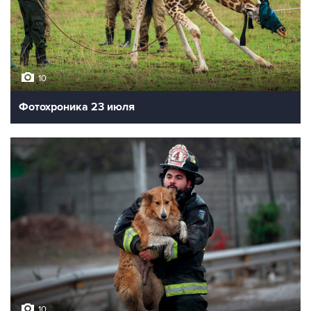
10
Фотохроника 23 июля
10