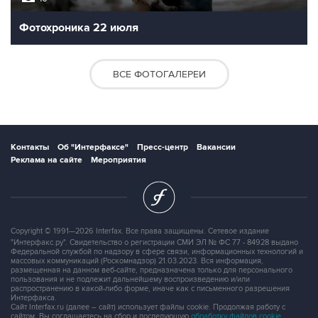
Фотохроника 22 июля
ВСЕ ФОТОГАЛЕРЕИ
Контакты
Об "Интерфаксе"
Пресс-центр
Вакансии
Реклама на сайте
Мероприятия
Copyright © 1991—2026 Interfax. Все права защищены. Сетевое издание
"Интерфакс.ру". Свидетельство о регистрации СМИ ЭЛ № ФС 77 - 84928 выдано
Федеральной службой по надзору в сфере связи, информационных технологий и
массовых коммуникаций (Роскомнадзор) 21.03.2023. Вся информация,
размещенная на данном веб-сайте, предназначена только для персонального
пользования и не подлежит дальнейшему воспроизведению и/или
распространению в какой-либо форме, иначе как с письменного разрешения
Интерфакса.
Сайт Interfax.ru (далее – сайт) использует файлы cookie. Продолжая работу с
сайтом, Вы соглашаетесь на сбор и последующую
обработку файлов cookie
.