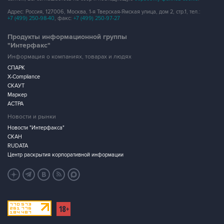
Адрес: Россия, 127006, Москва, 1-я Тверская-Ямская улица, дом 2, стр.1, тел.:
+7 (499) 250-98-40
, факс:
+7 (499) 250-97-27
Продукты информационной группы
"Интерфакс"
Информация о компаниях, товарах и людях
СПАРК
X-Compliance
СКАУТ
Маркер
АСТРА
Новости и рынки
Новости "Интерфакса"
СКАН
RUDATA
Центр раскрытия корпоративной информации