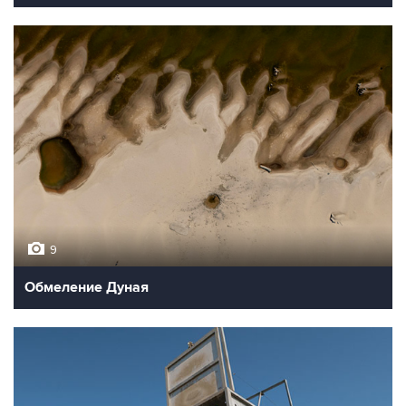
9
Обмеление Дуная