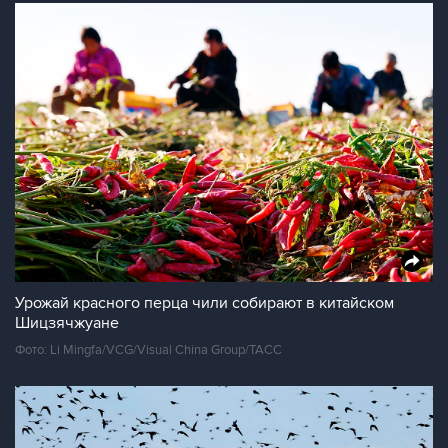
Урожай красного перца чили собирают в китайском
Шицзячжуане
Фото: Li Mingfa/VCG/Visual China Group/ТАСС