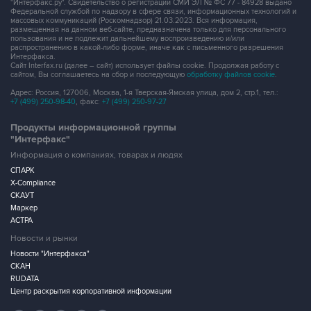
"Интерфакс.ру". Свидетельство о регистрации СМИ ЭЛ № ФС 77 - 84928 выдано
Федеральной службой по надзору в сфере связи, информационных технологий и
массовых коммуникаций (Роскомнадзор) 21.03.2023. Вся информация,
размещенная на данном веб-сайте, предназначена только для персонального
пользования и не подлежит дальнейшему воспроизведению и/или
распространению в какой-либо форме, иначе как с письменного разрешения
Интерфакса.
Сайт Interfax.ru (далее – сайт) использует файлы cookie. Продолжая работу с
сайтом, Вы соглашаетесь на сбор и последующую
обработку файлов cookie
.
Адрес: Россия, 127006, Москва, 1-я Тверская-Ямская улица, дом 2, стр.1, тел.:
+7 (499) 250-98-40
, факс:
+7 (499) 250-97-27
Продукты информационной группы
"Интерфакс"
Информация о компаниях, товарах и людях
СПАРК
X-Compliance
СКАУТ
Маркер
АСТРА
Новости и рынки
Новости "Интерфакса"
СКАН
RUDATA
Центр раскрытия корпоративной информации