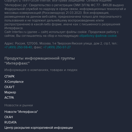
Copyright © 1991—2026 Interfax. Все права защищены. Сетевое издание
"Интерфакс.ру". Свидетельство о регистрации СМИ ЭЛ № ФС 77 - 84928 выдано
Федеральной службой по надзору в сфере связи, информационных технологий и
массовых коммуникаций (Роскомнадзор) 21.03.2023. Вся информация,
размещенная на данном веб-сайте, предназначена только для персонального
пользования и не подлежит дальнейшему воспроизведению и/или
распространению в какой-либо форме, иначе как с письменного разрешения
Интерфакса.
Сайт Interfax.ru (далее – сайт) использует файлы cookie. Продолжая работу с
сайтом, Вы соглашаетесь на сбор и последующую
обработку файлов cookie
.
Адрес: Россия, 127006, Москва, 1-я Тверская-Ямская улица, дом 2, стр.1, тел.:
+7 (499) 250-98-40
, факс:
+7 (499) 250-97-27
Продукты информационной группы
"Интерфакс"
Информация о компаниях, товарах и людях
СПАРК
X-Compliance
СКАУТ
Маркер
АСТРА
Новости и рынки
Новости "Интерфакса"
СКАН
RUDATA
Центр раскрытия корпоративной информации