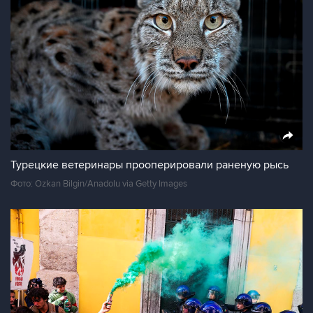
Турецкие ветеринары прооперировали раненую рысь
Фото: Ozkan Bilgin/Anadolu via Getty Images