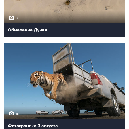
9
Обмеление Дуная
10
Фотохроника 3 августа