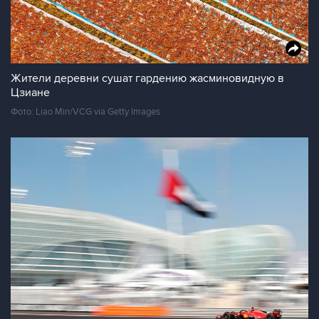
Жители деревни сушат гардению жасминовидную в
Цзиане
Фото: Liao Min/VCG via Getty Images