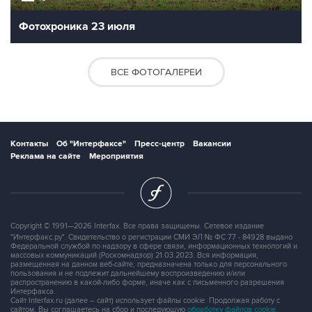
Фотохроника 23 июля
ВСЕ ФОТОГАЛЕРЕИ
Контакты
Об "Интерфаксе"
Пресс-центр
Вакансии
Реклама на сайте
Мероприятия
Copyright © 1991—2026 Interfax. Все права защищены. Сетевое издание
"Интерфакс.ру". Свидетельство о регистрации СМИ ЭЛ № ФС 77 - 84928 выдано
Федеральной службой по надзору в сфере связи, информационных технологий и
массовых коммуникаций (Роскомнадзор) 21.03.2023. Вся информация,
размещенная на данном веб-сайте, предназначена только для персонального
пользования и не подлежит дальнейшему воспроизведению и/или
распространению в какой-либо форме, иначе как с письменного разрешения
Интерфакса.
Сайт Interfax.ru (далее – сайт) использует файлы cookie. Продолжая работу с
сайтом, Вы соглашаетесь на сбор и последующую
обработку файлов cookie
.