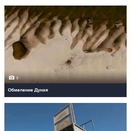
9
Обмеление Дуная