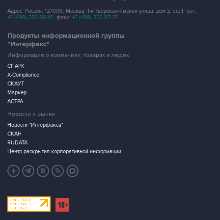
Адрес: Россия, 127006, Москва, 1-я Тверская-Ямская улица, дом 2, стр.1, тел.:
+7 (499) 250-98-40
, факс:
+7 (499) 250-97-27
Продукты информационной группы
"Интерфакс"
Информация о компаниях, товарах и людях
СПАРК
X-Compliance
СКАУТ
Маркер
АСТРА
Новости и рынки
Новости "Интерфакса"
СКАН
RUDATA
Центр раскрытия корпоративной информации