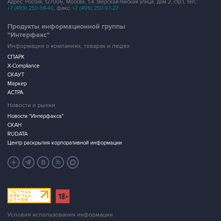
Адрес: Россия, 127006, Москва, 1-я Тверская-Ямская улица, дом 2, стр.1, тел.:
+7 (499) 250-98-40
, факс:
+7 (499) 250-97-27
Продукты информационной группы
"Интерфакс"
Информация о компаниях, товарах и людях
СПАРК
X-Compliance
СКАУТ
Маркер
АСТРА
Новости и рынки
Новости "Интерфакса"
СКАН
RUDATA
Центр раскрытия корпоративной информации
Условия использования информации