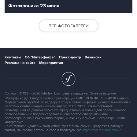
Фотохроника 23 июля
ВСЕ ФОТОГАЛЕРЕИ
Контакты
Об "Интерфаксе"
Пресс-центр
Вакансии
Реклама на сайте
Мероприятия
Copyright © 1991—2026 Interfax. Все права защищены. Сетевое издание
"Интерфакс.ру". Свидетельство о регистрации СМИ ЭЛ № ФС 77 - 84928 выдано
Федеральной службой по надзору в сфере связи, информационных технологий и
массовых коммуникаций (Роскомнадзор) 21.03.2023. Вся информация,
размещенная на данном веб-сайте, предназначена только для персонального
пользования и не подлежит дальнейшему воспроизведению и/или
распространению в какой-либо форме, иначе как с письменного разрешения
Интерфакса.
Сайт Interfax.ru (далее – сайт) использует файлы cookie. Продолжая работу с
сайтом, Вы соглашаетесь на сбор и последующую
обработку файлов cookie
.