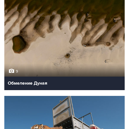
9
Обмеление Дуная