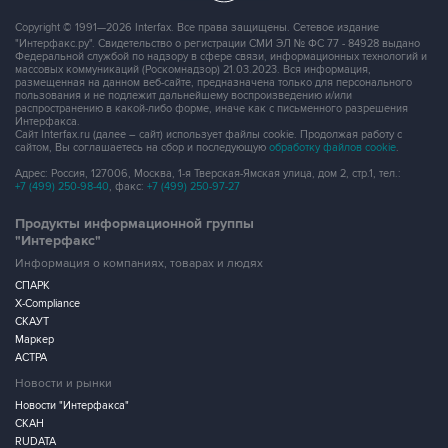
Copyright © 1991—2026 Interfax. Все права защищены. Сетевое издание
"Интерфакс.ру". Свидетельство о регистрации СМИ ЭЛ № ФС 77 - 84928 выдано
Федеральной службой по надзору в сфере связи, информационных технологий и
массовых коммуникаций (Роскомнадзор) 21.03.2023. Вся информация,
размещенная на данном веб-сайте, предназначена только для персонального
пользования и не подлежит дальнейшему воспроизведению и/или
распространению в какой-либо форме, иначе как с письменного разрешения
Интерфакса.
Сайт Interfax.ru (далее – сайт) использует файлы cookie. Продолжая работу с
сайтом, Вы соглашаетесь на сбор и последующую
обработку файлов cookie
.
Адрес: Россия, 127006, Москва, 1-я Тверская-Ямская улица, дом 2, стр.1, тел.:
+7 (499) 250-98-40
, факс:
+7 (499) 250-97-27
Продукты информационной группы
"Интерфакс"
Информация о компаниях, товарах и людях
СПАРК
X-Compliance
СКАУТ
Маркер
АСТРА
Новости и рынки
Новости "Интерфакса"
СКАН
RUDATA