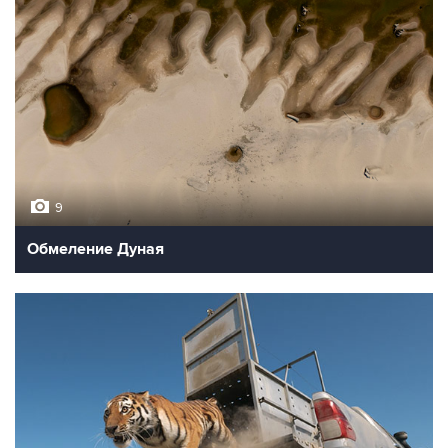
9
Обмеление Дуная