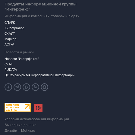
Продукты информационной группы
"Интерфакс"
Информация о компаниях, товарах и людях
СПАРК
X-Compliance
СКАУТ
Маркер
АСТРА
Новости и рынки
Новости "Интерфакса"
СКАН
RUDATA
Центр раскрытия корпоративной информации
Условия использования информации
Выходные данные
Дизайн – Motka.ru