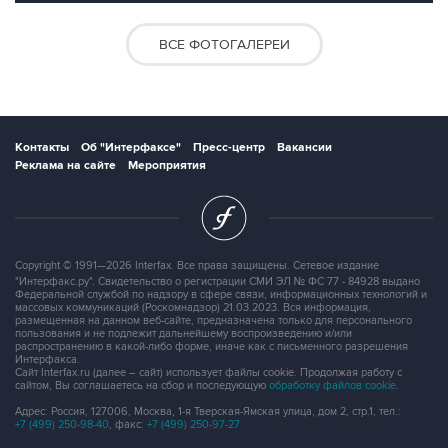
ВСЕ ФОТОГАЛЕРЕИ
Контакты
Об "Интерфаксе"
Пресс-центр
Вакансии
Реклама на сайте
Мероприятия
Copyright © 1991—2026 Interfax. Все права защищены. Сетевое издание
"Интерфакс.ру". Свидетельство о регистрации СМИ ЭЛ № ФС 77 - 84928 выдано
Федеральной службой по надзору в сфере связи, информационных технологий и
массовых коммуникаций (Роскомнадзор) 21.03.2023. Вся информация,
размещенная на данном веб-сайте, предназначена только для персонального
пользования и не подлежит дальнейшему воспроизведению и/или
распространению в какой-либо форме, иначе как с письменного разрешения
Интерфакса.
Сайт Interfax.ru (далее – сайт) использует файлы cookie. Продолжая работу с
сайтом, Вы соглашаетесь на сбор и последующую
обработку файлов cookie
.
Адрес: Россия, 127006, Москва, 1-я Тверская-Ямская улица, дом 2, стр.1, тел.:
+7 (499) 250-98-40
, факс:
+7 (499) 250-97-27