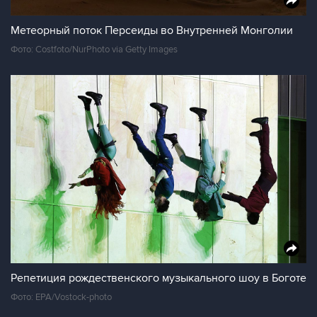
Метеорный поток Персеиды во Внутренней Монголии
Фото: Costfoto/NurPhoto via Getty Images
Репетиция рождественского музыкального шоу в Боготе
Фото: EPA/Vostock-photo