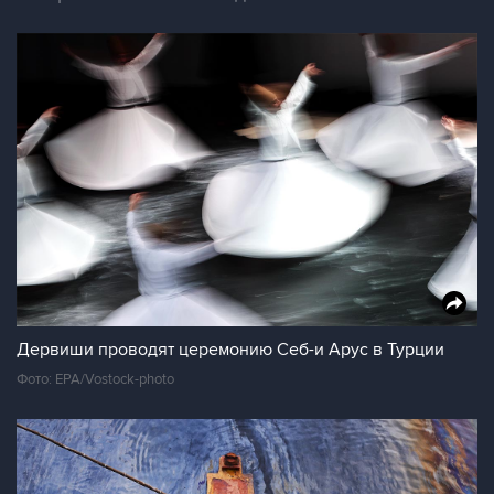
Дервиши проводят церемонию Себ-и Арус в Турции
Фото: EPA/Vostock-photo