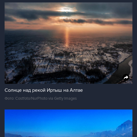
Солнце над рекой Иртыш на Алтае
Фото: Costfoto/NurPhoto via Getty Images