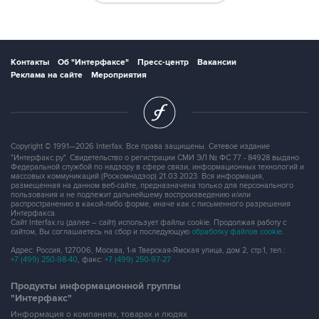
Контакты
Об "Интерфаксе"
Пресс-центр
Вакансии
Реклама на сайте
Мероприятия
Copyright © 1991—2026 Interfax. Все права защищены. Сетевое издание
"Интерфакс.ру". Свидетельство о регистрации СМИ ЭЛ № ФС 77 - 84928 выдано
Федеральной службой по надзору в сфере связи, информационных технологий и
массовых коммуникаций (Роскомнадзор) 21.03.2023. Вся информация,
размещенная на данном веб-сайте, предназначена только для персонального
пользования и не подлежит дальнейшему воспроизведению и/или
распространению в какой-либо форме, иначе как с письменного разрешения
Интерфакса.
Сайт Interfax.ru (далее – сайт) использует файлы cookie. Продолжая работу с
сайтом, Вы соглашаетесь на сбор и последующую
обработку файлов cookie
.
Адрес: Россия, 127006, Москва, 1-я Тверская-Ямская улица, дом 2, стр.1, тел.:
+7 (499) 250-98-40
, факс:
+7 (499) 250-97-27
Продукты информационной группы
"Интерфакс"
Информация о компаниях, товарах и людях