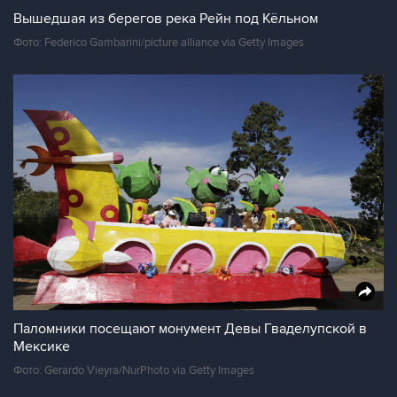
Вышедшая из берегов река Рейн под Кёльном
Фото: Federico Gambarini/picture alliance via Getty Images
Паломники посещают монумент Девы Гваделупской в
Мексике
Фото: Gerardo Vieyra/NurPhoto via Getty Images