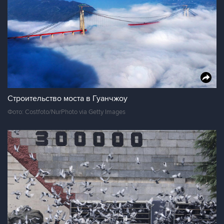
Строительство моста в Гуанчжоу
Фото: Costfoto/NurPhoto via Getty Images