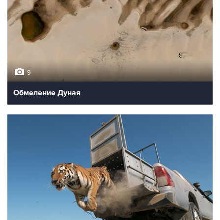
9
Обмеление Дуная