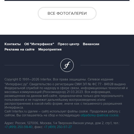
ВСЕ ФОТОГАЛЕРЕИ
Контакты
Об "Интерфаксе"
Пресс-центр
Вакансии
Реклама на сайте
Мероприятия
Copyright © 1991—2026 Interfax. Все права защищены. Сетевое издание
"Интерфакс.ру". Свидетельство о регистрации СМИ ЭЛ № ФС 77 - 84928 выдано
Федеральной службой по надзору в сфере связи, информационных технологий и
массовых коммуникаций (Роскомнадзор) 21.03.2023. Вся информация,
размещенная на данном веб-сайте, предназначена только для персонального
пользования и не подлежит дальнейшему воспроизведению и/или
распространению в какой-либо форме, иначе как с письменного разрешения
Интерфакса.
Сайт Interfax.ru (далее – сайт) использует файлы cookie. Продолжая работу с
сайтом, Вы соглашаетесь на сбор и последующую
обработку файлов cookie
.
Адрес: Россия, 127006, Москва, 1-я Тверская-Ямская улица, дом 2, стр.1, тел.:
+7 (499) 250-98-40
, факс:
+7 (499) 250-97-27