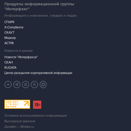
Продукты информационной группы
"Интерфакс"
Информация о компаниях, товарах и людях
СПАРК
X-Compliance
СКАУТ
Маркер
АСТРА
Новости и рынки
Новости "Интерфакса"
СКАН
RUDATA
Центр раскрытия корпоративной информации
Условия использования информации
Выходные данные
Дизайн – Motka.ru