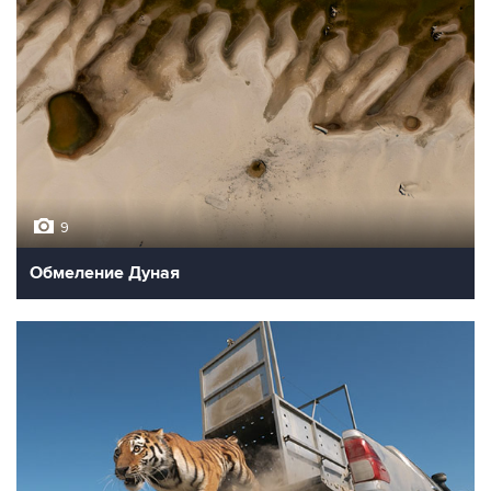
9
Обмеление Дуная