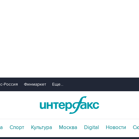
с-Россия
Финмаркет
Еще...
а
Спорт
Культура
Москва
Digital
Новости
С