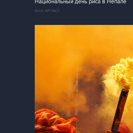
Национальный день риса в Непале
Фото: АР/ТАСС