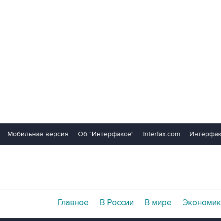
Мобильная версия
Об "Интерфаксе"
Interfax.com
Интерфак
Главное
В России
В мире
Экономик