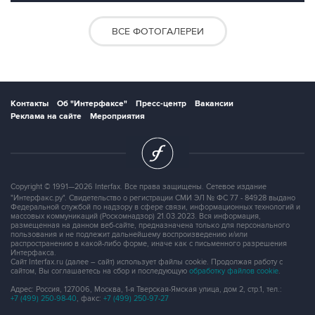
ВСЕ ФОТОГАЛЕРЕИ
Контакты
Об "Интерфаксе"
Пресс-центр
Вакансии
Реклама на сайте
Мероприятия
Copyright © 1991—2026 Interfax. Все права защищены. Сетевое издание
"Интерфакс.ру". Свидетельство о регистрации СМИ ЭЛ № ФС 77 - 84928 выдано
Федеральной службой по надзору в сфере связи, информационных технологий и
массовых коммуникаций (Роскомнадзор) 21.03.2023. Вся информация,
размещенная на данном веб-сайте, предназначена только для персонального
пользования и не подлежит дальнейшему воспроизведению и/или
распространению в какой-либо форме, иначе как с письменного разрешения
Интерфакса.
Сайт Interfax.ru (далее – сайт) использует файлы cookie. Продолжая работу с
сайтом, Вы соглашаетесь на сбор и последующую
обработку файлов cookie
.
Адрес: Россия, 127006, Москва, 1-я Тверская-Ямская улица, дом 2, стр.1, тел.:
+7 (499) 250-98-40
, факс:
+7 (499) 250-97-27