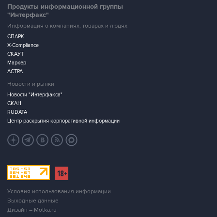
Продукты информационной группы
"Интерфакс"
Информация о компаниях, товарах и людях
СПАРК
X-Compliance
СКАУТ
Маркер
АСТРА
Новости и рынки
Новости "Интерфакса"
СКАН
RUDATA
Центр раскрытия корпоративной информации
Условия использования информации
Выходные данные
Дизайн – Motka.ru