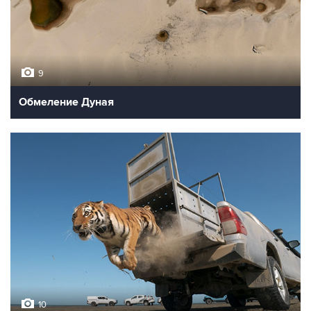
9
Обмеление Дуная
10