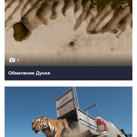
9
Обмеление Дуная