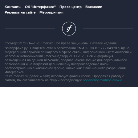
Контакты
Об "Интерфаксе"
Пресс-центр
Вакансии
Реклама на сайте
Мероприятия
Copyright © 1991—2026 Interfax. Все права защищены. Сетевое издание
"Интерфакс.ру". Свидетельство о регистрации СМИ ЭЛ № ФС 77 - 84928 выдано
Федеральной службой по надзору в сфере связи, информационных технологий и
массовых коммуникаций (Роскомнадзор) 21.03.2023. Вся информация,
размещенная на данном веб-сайте, предназначена только для персонального
пользования и не подлежит дальнейшему воспроизведению и/или
распространению в какой-либо форме, иначе как с письменного разрешения
Интерфакса.
Сайт Interfax.ru (далее – сайт) использует файлы cookie. Продолжая работу с
сайтом, Вы соглашаетесь на сбор и последующую
обработку файлов cookie
.
Адрес: Россия, 127006, Москва, 1-я Тверская-Ямская улица, дом 2, стр.1, тел.:
+7 (499) 250-98-40
, факс:
+7 (499) 250-97-27
Продукты информационной группы
"Интерфакс"
Информация о компаниях, товарах и людях
СПАРК
X-Compliance
СКАУТ