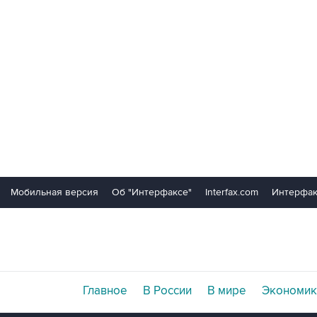
Мобильная версия
Об "Интерфаксе"
Interfax.com
Интерфак
Главное
В России
В мире
Экономик