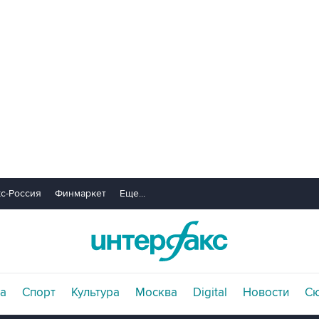
с-Россия
Финмаркет
Еще...
а
Спорт
Культура
Москва
Digital
Новости
С