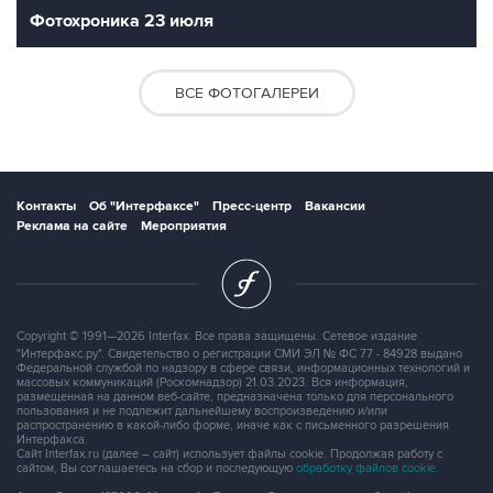
Фотохроника 23 июля
ВСЕ ФОТОГАЛЕРЕИ
Контакты
Об "Интерфаксе"
Пресс-центр
Вакансии
Реклама на сайте
Мероприятия
Copyright © 1991—2026 Interfax. Все права защищены. Сетевое издание
"Интерфакс.ру". Свидетельство о регистрации СМИ ЭЛ № ФС 77 - 84928 выдано
Федеральной службой по надзору в сфере связи, информационных технологий и
массовых коммуникаций (Роскомнадзор) 21.03.2023. Вся информация,
размещенная на данном веб-сайте, предназначена только для персонального
пользования и не подлежит дальнейшему воспроизведению и/или
распространению в какой-либо форме, иначе как с письменного разрешения
Интерфакса.
Сайт Interfax.ru (далее – сайт) использует файлы cookie. Продолжая работу с
сайтом, Вы соглашаетесь на сбор и последующую
обработку файлов cookie
.