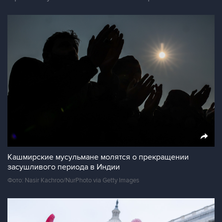
Кашмирские мусульмане молятся о прекращении
засушливого периода в Индии
Фото: Nasir Kachroo/NurPhoto via Getty Images