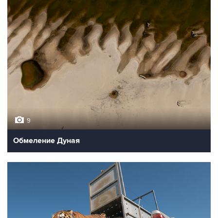
9
Обмеление Дуная