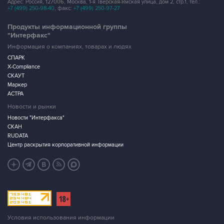
Адрес: Россия, 127006, Москва, 1-я Тверская-Ямская улица, дом 2, стр.1, тел.:
+7 (499) 250-98-40
, факс:
+7 (499) 250-97-27
Продукты информационной группы
"Интерфакс"
Информация о компаниях, товарах и людях
СПАРК
X-Compliance
СКАУТ
Маркер
АСТРА
Новости и рынки
Новости "Интерфакса"
СКАН
RUDATA
Центр раскрытия корпоративной информации
Условия использования информации