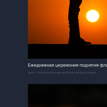
Ежедневная церемония поднятия фла
Фото: Thilina Kaluthotage/NurPhoto via Getty Images