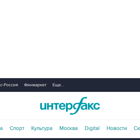
с-Россия
Финмаркет
Еще...
а
Спорт
Культура
Москва
Digital
Новости
С