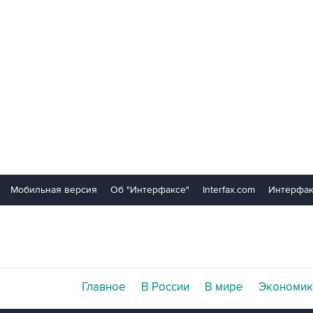
Мобильная версия
Об "Интерфаксе"
Interfax.com
Интерфак
Главное
В России
В мире
Экономик