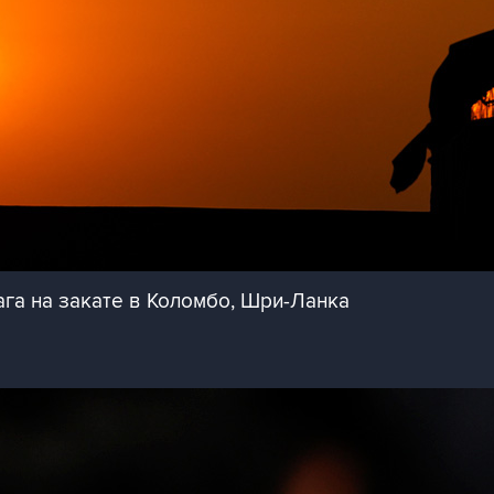
га на закате в Коломбо, Шри-Ланка