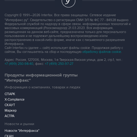
Copyright © 1991—2026 Interfax. Все права защищены. Сетевое издание
"Интерфакс.ру". Свидетельство о регистрации СМИ ЭЛ № ФС 77 - 84928 выдано
Федеральной службой по надзору в сфере связи, информационных технологий и
массовых коммуникаций (Роскомнадзор) 21.03.2023. Вся информация,
размещенная на данном веб-сайте, предназначена только для персонального
пользования и не подлежит дальнейшему воспроизведению и/или
распространению в какой-либо форме, иначе как с письменного разрешения
Интерфакса.
Сайт Interfax.ru (далее – сайт) использует файлы cookie. Продолжая работу с
сайтом, Вы соглашаетесь на сбор и последующую
обработку файлов cookie
.
Адрес: Россия, 127006, Москва, 1-я Тверская-Ямская улица, дом 2, стр.1, тел.:
+7 (499) 250-98-40
, факс:
+7 (499) 250-97-27
Продукты информационной группы
"Интерфакс"
Информация о компаниях, товарах и людях
СПАРК
X-Compliance
СКАУТ
Маркер
АСТРА
Новости и рынки
Новости "Интерфакса"
СКАН