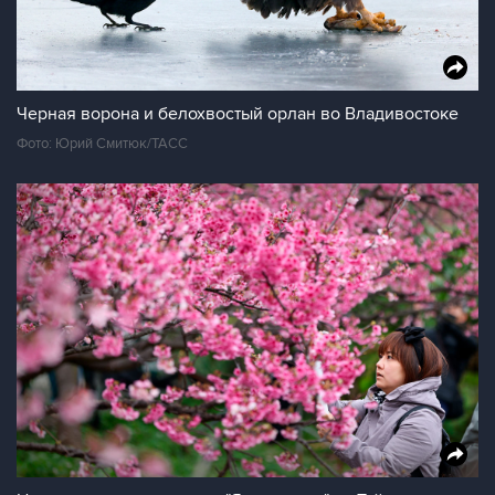
Черная ворона и белохвостый орлан во Владивостоке
Фото: Юрий Смитюк/ТАСС