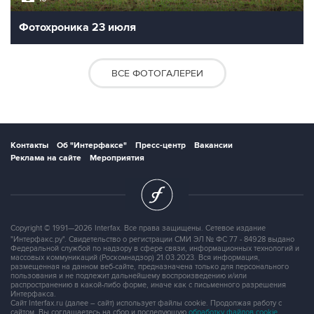
Фотохроника 23 июля
ВСЕ ФОТОГАЛЕРЕИ
Контакты
Об "Интерфаксе"
Пресс-центр
Вакансии
Реклама на сайте
Мероприятия
Copyright © 1991—2026 Interfax. Все права защищены. Сетевое издание
"Интерфакс.ру". Свидетельство о регистрации СМИ ЭЛ № ФС 77 - 84928 выдано
Федеральной службой по надзору в сфере связи, информационных технологий и
массовых коммуникаций (Роскомнадзор) 21.03.2023. Вся информация,
размещенная на данном веб-сайте, предназначена только для персонального
пользования и не подлежит дальнейшему воспроизведению и/или
распространению в какой-либо форме, иначе как с письменного разрешения
Интерфакса.
Сайт Interfax.ru (далее – сайт) использует файлы cookie. Продолжая работу с
сайтом, Вы соглашаетесь на сбор и последующую
обработку файлов cookie
.