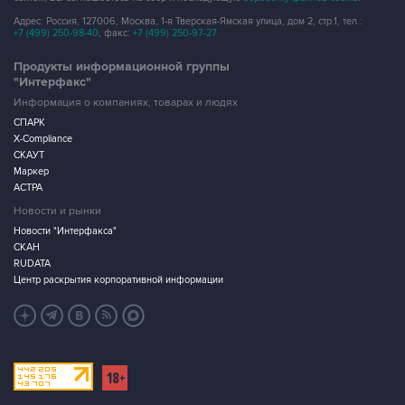
Адрес: Россия, 127006, Москва, 1-я Тверская-Ямская улица, дом 2, стр.1, тел.:
+7 (499) 250-98-40
, факс:
+7 (499) 250-97-27
Продукты информационной группы
"Интерфакс"
Информация о компаниях, товарах и людях
СПАРК
X-Compliance
СКАУТ
Маркер
АСТРА
Новости и рынки
Новости "Интерфакса"
СКАН
RUDATA
Центр раскрытия корпоративной информации