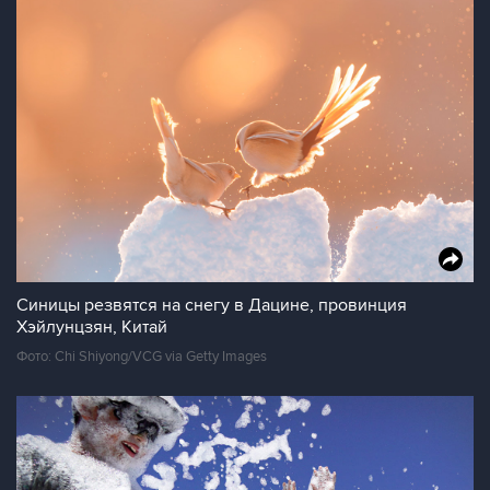
Синицы резвятся на снегу в Дацине, провинция
Хэйлунцзян, Китай
Фото: Chi Shiyong/VCG via Getty Images