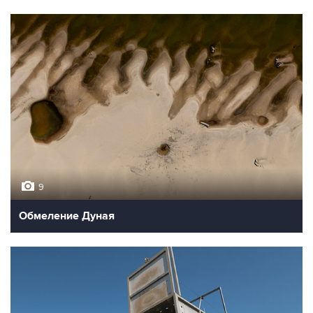
9
Обмеление Дуная