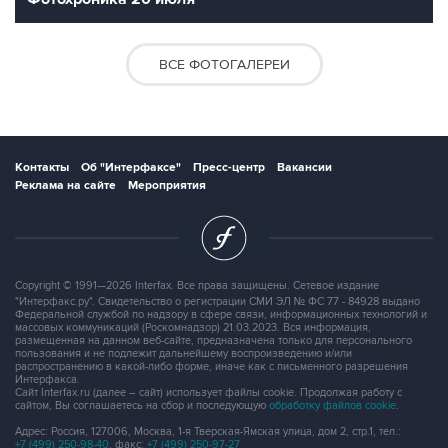
ВСЕ ФОТОГАЛЕРЕИ
Контакты
Об "Интерфаксе"
Пресс-центр
Вакансии
Реклама на сайте
Мероприятия
Copyright © 1991—2026 Interfax. Все права защищены. Сетевое издание
"Интерфакс.ру". Свидетельство о регистрации СМИ ЭЛ № ФС 77 - 84928 выдано
Федеральной службой по надзору в сфере связи, информационных технологий и
массовых коммуникаций (Роскомнадзор) 21.03.2023. Вся информация,
размещенная на данном веб-сайте, предназначена только для персонального
пользования и не подлежит дальнейшему воспроизведению и/или
распространению в какой-либо форме, иначе как с письменного разрешения
Интерфакса.
Сайт Interfax.ru (далее – сайт) использует файлы cookie. Продолжая работу с
сайтом, Вы соглашаетесь на сбор и последующую
обработку файлов cookie
.
Адрес: Россия, 127006, Москва, 1-я Тверская-Ямская улица, дом 2, стр.1, тел.:
+7 (499) 250-98-40
, факс:
+7 (499) 250-97-27