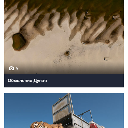
9
Обмеление Дуная