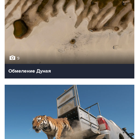
9
Обмеление Дуная