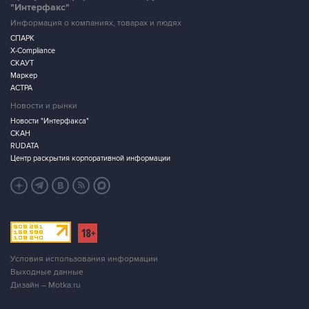
"Интерфакс"
Информация о компаниях, товарах и людях
СПАРК
X-Compliance
СКАУТ
Маркер
АСТРА
Новости и рынки
Новости "Интерфакса"
СКАН
RUDATA
Центр раскрытия корпоративной информации
Условия использования информации
Выходные данные
Дизайн – Motka.ru