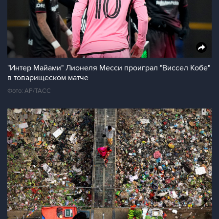
"Интер Майами" Лионеля Месси проиграл "Виссел Кобе"
в товарищеском матче
Фото: АР/ТАСС