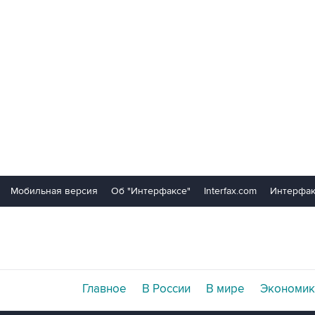
Мобильная версия
Об "Интерфаксе"
Interfax.com
Интерфак
Главное
В России
В мире
Экономик