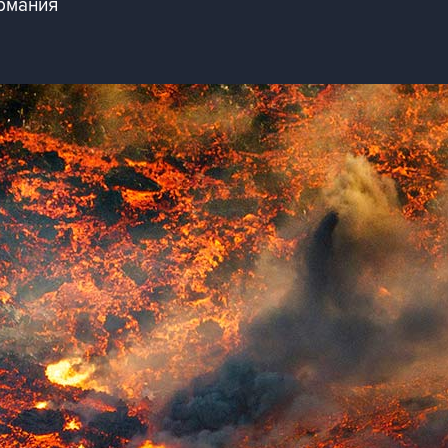
рмания