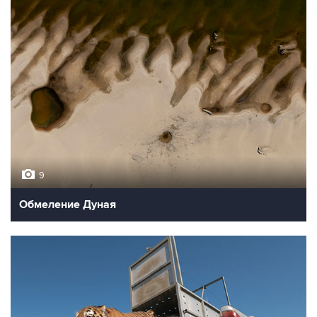
9
Обмеление Дуная