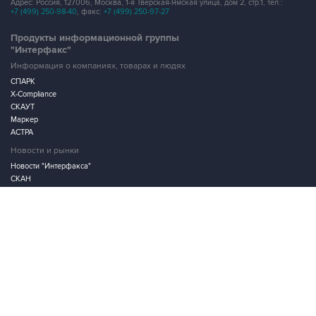
Адрес: Россия, 127006, Москва, 1-я Тверская-Ямская улица, дом 2, стр.1, тел.:
+7 (499) 250-98-40
, факс:
+7 (499) 250-97-27
Продукты информационной группы
"Интерфакс"
Информация о компаниях, товарах и людях
СПАРК
X-Compliance
СКАУТ
Маркер
АСТРА
Новости и рынки
Новости "Интерфакса"
СКАН
RUDATA
Центр раскрытия корпоративной информации
Условия использования информации