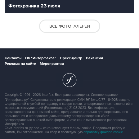
Фотохроника 23 июля
ВСЕ ФОТОГАЛЕРЕИ
Контакты
Об "Интерфаксе"
Пресс-центр
Вакансии
Реклама на сайте
Мероприятия
Copyright © 1991—2026 Interfax. Все права защищены. Сетевое издание
"Интерфакс.ру". Свидетельство о регистрации СМИ ЭЛ № ФС 77 - 84928 выдано
Федеральной службой по надзору в сфере связи, информационных технологий и
массовых коммуникаций (Роскомнадзор) 21.03.2023. Вся информация,
размещенная на данном веб-сайте, предназначена только для персонального
пользования и не подлежит дальнейшему воспроизведению и/или
распространению в какой-либо форме, иначе как с письменного разрешения
Интерфакса.
Сайт Interfax.ru (далее – сайт) использует файлы cookie. Продолжая работу с
сайтом, Вы соглашаетесь на сбор и последующую
обработку файлов cookie
.