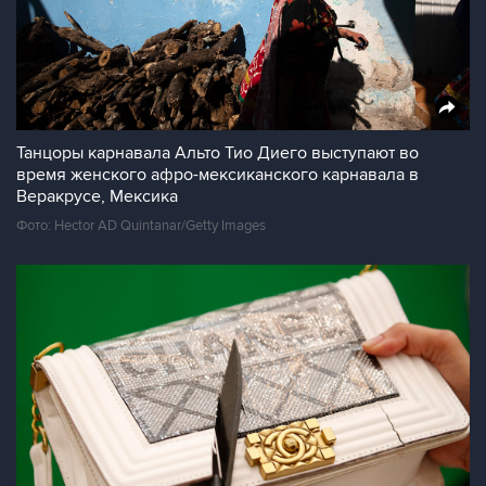
Танцоры карнавала Альто Тио Диего выступают во
время женского афро-мексиканского карнавала в
Веракрусе, Мексика
Фото: Hector AD Quintanar/Getty Images