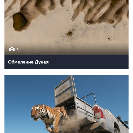
9
Обмеление Дуная