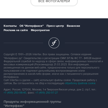
ВСЕ ФОТОГАЛЕРЕИ
Контакты
Об "Интерфаксе"
Пресс-центр
Вакансии
Реклама на сайте
Мероприятия
Copyright © 1991—2026 Interfax. Все права защищены. Сетевое издание
"Интерфакс.ру". Свидетельство о регистрации СМИ ЭЛ № ФС 77 - 84928 выдано
Федеральной службой по надзору в сфере связи, информационных технологий и
массовых коммуникаций (Роскомнадзор) 21.03.2023. Вся информация,
размещенная на данном веб-сайте, предназначена только для персонального
пользования и не подлежит дальнейшему воспроизведению и/или
распространению в какой-либо форме, иначе как с письменного разрешения
Интерфакса.
Сайт Interfax.ru (далее – сайт) использует файлы cookie. Продолжая работу с
сайтом, Вы соглашаетесь на сбор и последующую
обработку файлов cookie
.
Адрес: Россия, 127006, Москва, 1-я Тверская-Ямская улица, дом 2, стр.1, тел.:
+7 (499) 250-98-40
, факс:
+7 (499) 250-97-27
Продукты информационной группы
"Интерфакс"