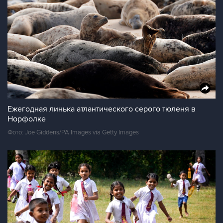
Ежегодная линька атлантического серого тюленя в
Норфолке
Фото: Joe Giddens/PA Images via Getty Images