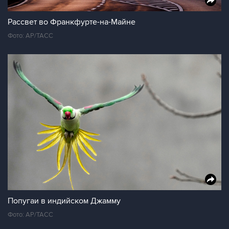
Рассвет во Франкфурте-на-Майне
Фото: AP/ТАСС
Попугаи в индийском Джамму
Фото: AP/ТАСС