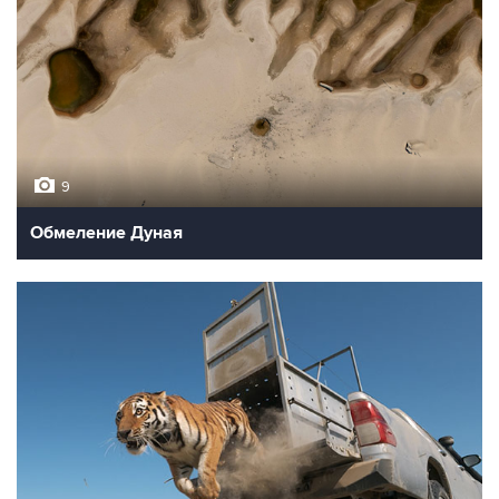
9
Обмеление Дуная