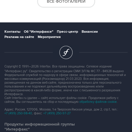
ВСЕ ФОТОГАЛЕРЕИ
Контакты
Об "Интерфаксе"
Пресс-центр
Вакансии
Реклама на сайте
Мероприятия
Copyright © 1991—2026 Interfax. Все права защищены. Сетевое издание
"Интерфакс.ру". Свидетельство о регистрации СМИ ЭЛ № ФС 77 - 84928 выдано
Федеральной службой по надзору в сфере связи, информационных технологий и
массовых коммуникаций (Роскомнадзор) 21.03.2023. Вся информация,
размещенная на данном веб-сайте, предназначена только для персонального
пользования и не подлежит дальнейшему воспроизведению и/или
распространению в какой-либо форме, иначе как с письменного разрешения
Интерфакса.
Сайт Interfax.ru (далее – сайт) использует файлы cookie. Продолжая работу с
сайтом, Вы соглашаетесь на сбор и последующую
обработку файлов cookie
.
Адрес: Россия, 127006, Москва, 1-я Тверская-Ямская улица, дом 2, стр.1, тел.:
+7 (499) 250-98-40
, факс:
+7 (499) 250-97-27
Продукты информационной группы
"Интерфакс"