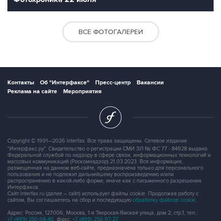
ВСЕ ФОТОГАЛЕРЕИ
Контакты
Об "Интерфаксе"
Пресс-центр
Вакансии
Реклама на сайте
Мероприятия
Copyright © 1991—2026 Interfax. Все права защищены. Сетевое издание
"Интерфакс.ру". Свидетельство о регистрации СМИ ЭЛ № ФС 77 - 84928 выдано
Федеральной службой по надзору в сфере связи, информационных технологий и
массовых коммуникаций (Роскомнадзор) 21.03.2023. Вся информация,
размещенная на данном веб-сайте, предназначена только для персонального
пользования и не подлежит дальнейшему воспроизведению и/или
распространению в какой-либо форме, иначе как с письменного разрешения
Интерфакса.
Сайт Interfax.ru (далее – сайт) использует файлы cookie. Продолжая работу с
сайтом, Вы соглашаетесь на сбор и последующую
обработку файлов cookie
.
Адрес: Россия, 127006, Москва, 1-я Тверская-Ямская улица, дом 2, стр.1, тел.:
+7 (499) 250-98-40
, факс:
+7 (499) 250-97-27