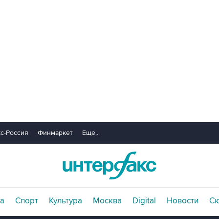
с-Россия
Финмаркет
Еще...
а
Спорт
Культура
Москва
Digital
Новости
С