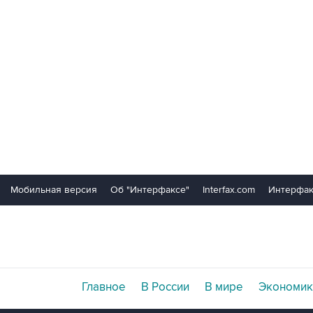
Мобильная версия
Об "Интерфаксе"
Interfax.com
Интерфак
Главное
В России
В мире
Экономик