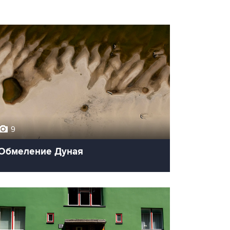
9
Обмеление Дуная