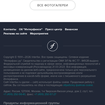
ВСЕ ФОТОГАЛЕРЕИ
Контакты
Об "Интерфаксе"
Пресс-центр
Вакансии
Реклама на сайте
Мероприятия
Copyright © 1991—2026 Interfax. Все права защищены. Сетевое издание
"Интерфакс.ру". Свидетельство о регистрации СМИ ЭЛ № ФС 77 - 84928 выдано
Федеральной службой по надзору в сфере связи, информационных технологий и
массовых коммуникаций (Роскомнадзор) 21.03.2023. Вся информация,
размещенная на данном веб-сайте, предназначена только для персонального
пользования и не подлежит дальнейшему воспроизведению и/или
распространению в какой-либо форме, иначе как с письменного разрешения
Интерфакса.
Сайт Interfax.ru (далее – сайт) использует файлы cookie. Продолжая работу с
сайтом, Вы соглашаетесь на сбор и последующую
обработку файлов cookie
.
Адрес: Россия, 127006, Москва, 1-я Тверская-Ямская улица, дом 2, стр.1, тел.:
+7 (499) 250-98-40
, факс:
+7 (499) 250-97-27
Продукты информационной группы