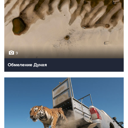
9
Обмеление Дуная