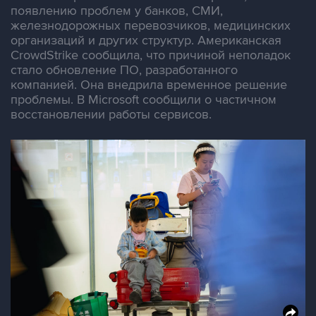
появлению проблем у банков, СМИ,
железнодорожных перевозчиков, медицинских
организаций и других структур. Американская
CrowdStrike сообщила, что причиной неполадок
стало обновление ПО, разработанного
компанией. Она внедрила временное решение
проблемы. В Microsoft сообщили о частичном
восстановлении работы сервисов.