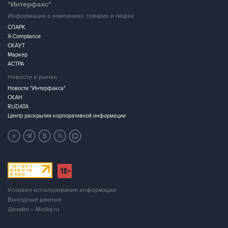
"Интерфакс"
Информация о компаниях, товарах и людях
СПАРК
X-Compliance
СКАУТ
Маркер
АСТРА
Новости и рынки
Новости "Интерфакса"
СКАН
RUDATA
Центр раскрытия корпоративной информации
Условия использования информации
Выходные данные
Дизайн – Motka.ru