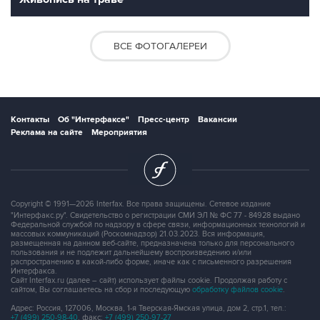
ВСЕ ФОТОГАЛЕРЕИ
Контакты
Об "Интерфаксе"
Пресс-центр
Вакансии
Реклама на сайте
Мероприятия
Copyright © 1991—2026 Interfax. Все права защищены. Сетевое издание
"Интерфакс.ру". Свидетельство о регистрации СМИ ЭЛ № ФС 77 - 84928 выдано
Федеральной службой по надзору в сфере связи, информационных технологий и
массовых коммуникаций (Роскомнадзор) 21.03.2023. Вся информация,
размещенная на данном веб-сайте, предназначена только для персонального
пользования и не подлежит дальнейшему воспроизведению и/или
распространению в какой-либо форме, иначе как с письменного разрешения
Интерфакса.
Сайт Interfax.ru (далее – сайт) использует файлы cookie. Продолжая работу с
сайтом, Вы соглашаетесь на сбор и последующую
обработку файлов cookie
.
Адрес: Россия, 127006, Москва, 1-я Тверская-Ямская улица, дом 2, стр.1, тел.:
+7 (499) 250-98-40
, факс:
+7 (499) 250-97-27