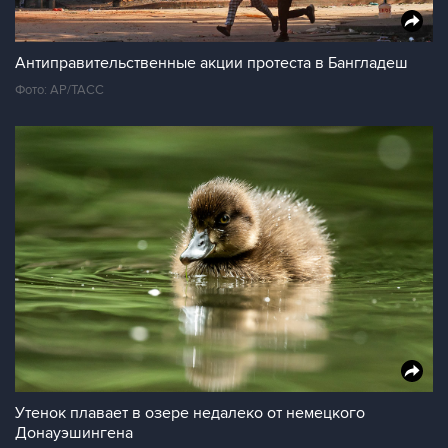
Антиправительственные акции протеста в Бангладеш
Фото: AP/ТАСС
Утенок плавает в озере недалеко от немецкого
Донауэшингена