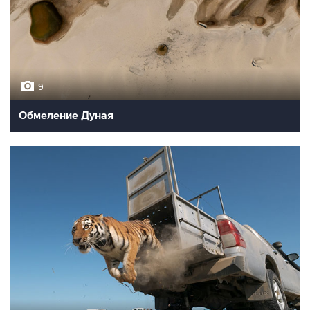
9
Обмеление Дуная