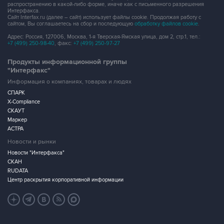
распространению в какой-либо форме, иначе как с письменного разрешения
Интерфакса.
Сайт Interfax.ru (далее – сайт) использует файлы cookie. Продолжая работу с
сайтом, Вы соглашаетесь на сбор и последующую
обработку файлов cookie
.
Адрес: Россия, 127006, Москва, 1-я Тверская-Ямская улица, дом 2, стр.1, тел.:
+7 (499) 250-98-40
, факс:
+7 (499) 250-97-27
Продукты информационной группы
"Интерфакс"
Информация о компаниях, товарах и людях
СПАРК
X-Compliance
СКАУТ
Маркер
АСТРА
Новости и рынки
Новости "Интерфакса"
СКАН
RUDATA
Центр раскрытия корпоративной информации