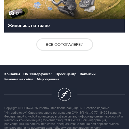
12
Живопись на траве
ВСЕ ФОТОГАЛЕРЕИ
Контакты
Об "Интерфаксе"
Пресс-центр
Вакансии
Реклама на сайте
Мероприятия
Copyright © 1991—2026 Interfax. Все права защищены. Сетевое издание
"Интерфакс.ру". Свидетельство о регистрации СМИ ЭЛ № ФС 77 - 84928 выдано
Федеральной службой по надзору в сфере связи, информационных технологий и
массовых коммуникаций (Роскомнадзор) 21.03.2023. Вся информация,
размещенная на данном веб-сайте, предназначена только для персонального
пользования и не подлежит дальнейшему воспроизведению и/или