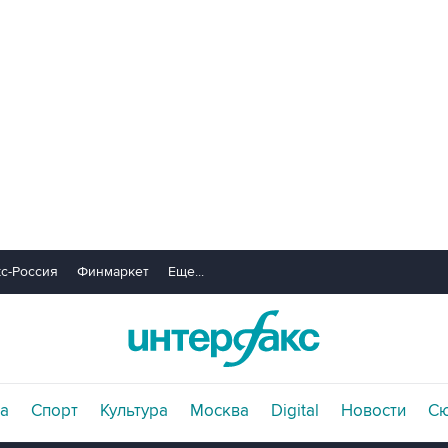
с-Россия
Финмаркет
Еще...
а
Спорт
Культура
Москва
Digital
Новости
С