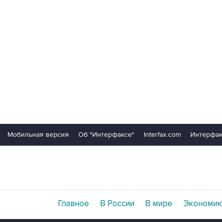
Мобильная версия
Об "Интерфаксе"
Interfax.com
Интерфак
Главное
В России
В мире
Экономик