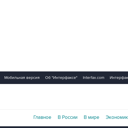
Мобильная версия
Об "Интерфаксе"
Interfax.com
Интерфак
Главное
В России
В мире
Экономик