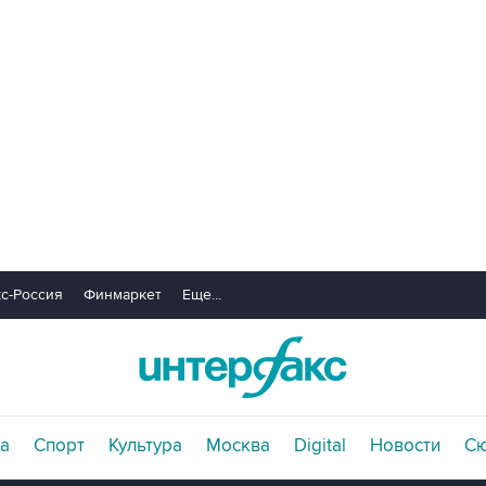
с-Россия
Финмаркет
Еще...
а
Спорт
Культура
Москва
Digital
Новости
С