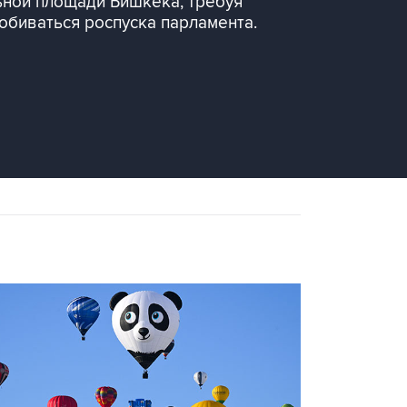
ьной площади Бишкека, требуя
обиваться роспуска парламента.