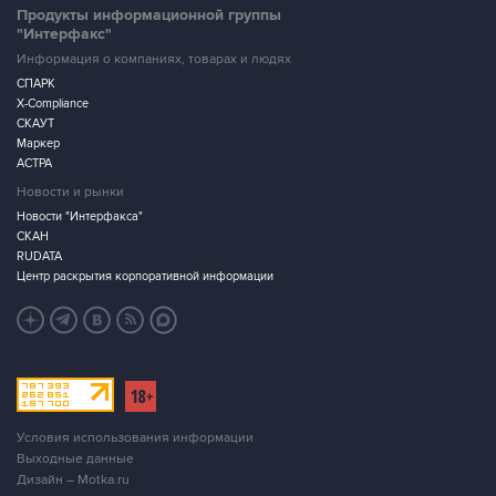
Продукты информационной группы
"Интерфакс"
Информация о компаниях, товарах и людях
СПАРК
X-Compliance
СКАУТ
Маркер
АСТРА
Новости и рынки
Новости "Интерфакса"
СКАН
RUDATA
Центр раскрытия корпоративной информации
Условия использования информации
Выходные данные
Дизайн – Motka.ru