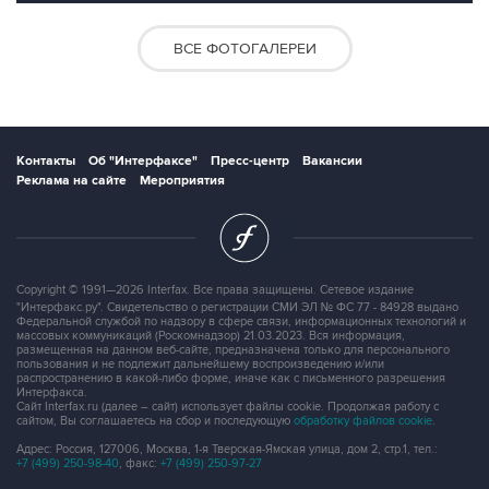
ВСЕ ФОТОГАЛЕРЕИ
Контакты
Об "Интерфаксе"
Пресс-центр
Вакансии
Реклама на сайте
Мероприятия
Copyright © 1991—2026 Interfax. Все права защищены. Сетевое издание
"Интерфакс.ру". Свидетельство о регистрации СМИ ЭЛ № ФС 77 - 84928 выдано
Федеральной службой по надзору в сфере связи, информационных технологий и
массовых коммуникаций (Роскомнадзор) 21.03.2023. Вся информация,
размещенная на данном веб-сайте, предназначена только для персонального
пользования и не подлежит дальнейшему воспроизведению и/или
распространению в какой-либо форме, иначе как с письменного разрешения
Интерфакса.
Сайт Interfax.ru (далее – сайт) использует файлы cookie. Продолжая работу с
сайтом, Вы соглашаетесь на сбор и последующую
обработку файлов cookie
.
Адрес: Россия, 127006, Москва, 1-я Тверская-Ямская улица, дом 2, стр.1, тел.:
+7 (499) 250-98-40
, факс:
+7 (499) 250-97-27