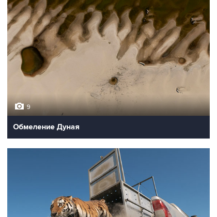
9
Обмеление Дуная